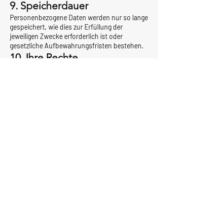
9. Speicherdauer
Personenbezogene Daten werden nur so lange
gespeichert, wie dies zur Erfüllung der
jeweiligen Zwecke erforderlich ist oder
gesetzliche Aufbewahrungsfristen bestehen.
10. Ihre Rechte
Sie haben das Recht auf:
Auskunft gemäß Art. 15 DSGVO
Berichtigung gemäß Art. 16 DSGVO
Löschung gemäß Art. 17 DSGVO
Einschränkung der Verarbeitung gemäß Art. 18
DSGVO
Datenübertragbarkeit gemäß Art. 20 DSGVO
Widerspruch gemäß Art. 21 DSGVO
Widerruf erteilter Einwilligungen
11. Beschwerderecht
Sie haben das Recht, sich bei einer
Datenschutzaufsichtsbehörde über die
Verarbeitung Ihrer personenbezogenen Daten
zu beschweren.
12. SSL- bzw. TLS-